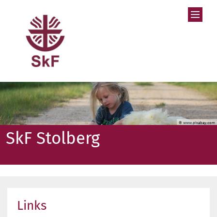
Zum Inhalt springen
© www.pixabay.com
SkF Stolberg
Links