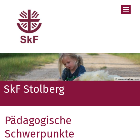
Zum Inhalt springen
© www.pixabay.com
SkF Stolberg
Pädagogische
Schwerpunkte